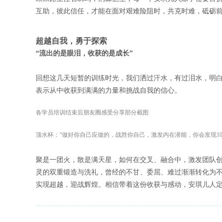
互助，彼此信任，才能在面对艰难险阻时，共克时难，砥砺
超越自我，勇于探索
“流出的是眼泪，收获的是成长”
回想这几天短暂的训练时光，我们洒过汗水，有过泪水，明
表示从中收获到满满的力量和挑战自我的信心。
各学员培训结束后朋友圈感受分享部分截图
顶水杯：“做好你自己应做的，战胜你自己，激发内在潜能，你会发现10
聚是一团火，散是满天星，如何在交叉、融合中，激发团队
灵的双重锻造与洗礼，曾经的不甘、委屈、难过渐渐转化为
实现超越，迎战辉煌。相信带着这份收获与感动，安琪儿人