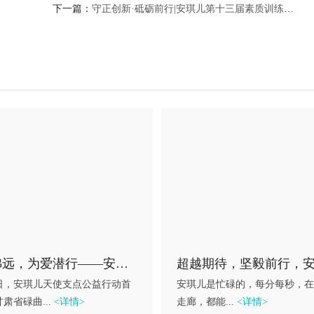
下一篇：
守正创新·砥砺前行|安琪儿第十三届素质训练营圆满结束
大道弗远，为爱潜行——安琪儿“天使支点”公益活动首站起航
7日，安琪儿天使支点公益行动首
安琪儿是忙碌的，每分每秒，在
肃省碌曲...
<详情>
走廊，都能...
<详情>