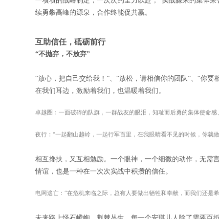
一项项的战略制定，一次次的全力以赴，*实战赚来的集体荣
续勇攀高峰的源泉，合作终能促共赢。
互助信任，砥砺前行
“不抛弃，不放弃”
“放心，把自己交给我！”、“放松，请相信你的团队”、“你
在我们耳边，激励着我们，也温暖着我们。
卓越圈：一面破碎的队旗，一群战友的眼泪，知耻而后勇的集体使命感
夜行：“一起翻山越岭，一起行军百里，在我眼睛看不见的时候，你就做
相互搀扶，又互相勉励。一个眼神，一个细微的动作，无需
情谊，也是一种在一次次实战中积攒的信任。
电网逃亡：“在危机来临之际，总有人要做出牺牲和奉献，而我们还是希
未来路上怪石嶙峋，荆棘丛生，每一个安琪儿人除了需要百