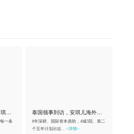
超越期待，坚毅前行，安琪儿给你带来更多的感动！
泰国领事到访，安琪儿海外初谋
每一条
8年深耕、国际资本鼎助，4城5院、第二
个五年计划出征...
<详情>