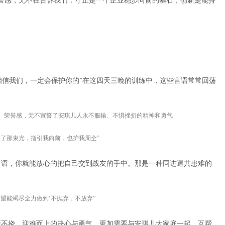
誉感，无不在告诉我们：守正是一个企业稳步向前的基石，创新是能持
要相信我们，一定会保护你的”在这四天三晚的训练中，这些言语常常回荡
、荣誉感，无不宣誓了安琪儿人永不服输、不惧挫折的精神和勇气
了那束光，指引我向前，也护我周全”
言语，你就能放心的把自己交到战友的手中。那是一种同进退共患难的
望能竭尽全力做到‘不抛弃，不放弃”
折不挠、迎难而上的决心与勇气，更加需要与安琪儿大家庭一起，互帮