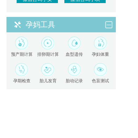
孕妈工具
预产期计算
排卵期计算
血型遗传
孕妇体重
孕期检查
胎儿发育
胎动记录
色盲测试