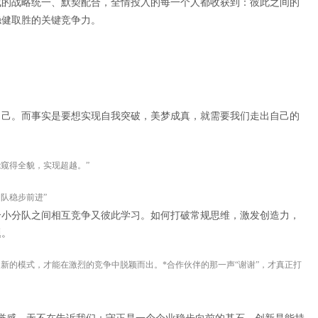
成的战略统一、默契配合，全情投入的每一个人都收获到：彼此之间的
稳健取胜的关键竞争力。
自己。而事实是要想实现自我突破，美梦成真，就需要我们走出自己的
窥得全貌，实现超越。”
队稳步前进”
个小分队之间相互竞争又彼此学习。如何打破常规思维，激发创造力，
题。
新的模式，才能在激烈的竞争中脱颖而出。*合作伙伴的那一声“谢谢”，才真正打