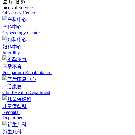
医 疗 服 务
medical Service
Obstetrics Center
产科中心
Gynecology Center
妇科中心
Infertility
不孕不育
Postpartum Rehabilitation
产后康复
Child Health Department
儿童保健科
Neonatal
Department
新生儿科