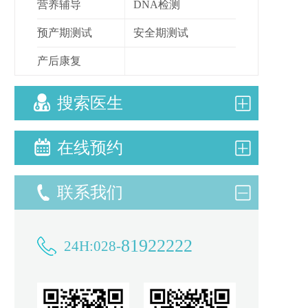
营养辅导
DNA检测
预产期测试
安全期测试
产后康复
搜索医生
在线预约
联系我们
81922222
24H:028-