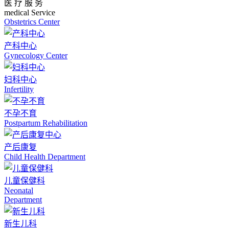
医 疗 服 务
medical Service
Obstetrics Center
产科中心
Gynecology Center
妇科中心
Infertility
不孕不育
Postpartum Rehabilitation
产后康复
Child Health Department
儿童保健科
Neonatal
Department
新生儿科