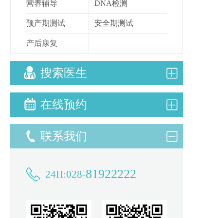
营养辅导
DNA检测
预产期测试
安全期测试
产后康复
搜索医生
在线预约
联系我们
81922222
24H:028-