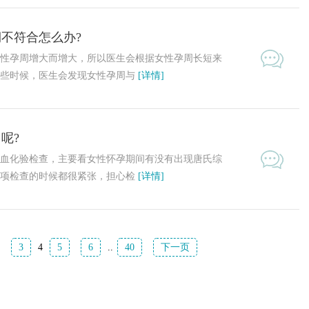
不符合怎么办?
性孕周增大而增大，所以医生会根据女性孕周长短来
有些时候，医生会发现女性孕周与
[详情]
呢?
血化验检查，主要看女性怀孕期间有没有出现唐氏综
这项检查的时候都很紧张，担心检
[详情]
3
4
5
6
..
40
下一页