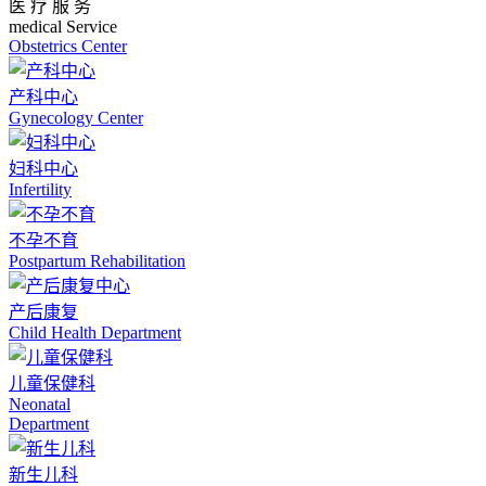
医 疗 服 务
medical Service
Obstetrics Center
产科中心
Gynecology Center
妇科中心
Infertility
不孕不育
Postpartum Rehabilitation
产后康复
Child Health Department
儿童保健科
Neonatal
Department
新生儿科