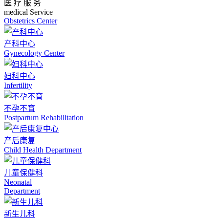
医 疗 服 务
medical Service
Obstetrics Center
产科中心
Gynecology Center
妇科中心
Infertility
不孕不育
Postpartum Rehabilitation
产后康复
Child Health Department
儿童保健科
Neonatal
Department
新生儿科